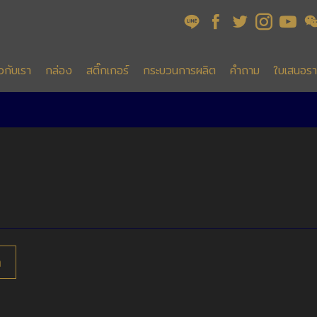
ยวกับเรา
กล่อง
สติ๊กเกอร์
กระบวนการผลิต
คำถาม
ใบเสนอร
า